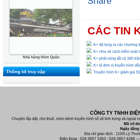
Share
CÁC TIN 
K+ đã tung ra các chương 
K+ chia sẻ cách kiểm soát 
Nhà hàng Hẻm Quán
K+ phát sóng tất cả 380 t
K+ là đơn vị truyền hình đầ
Thống kê truy cập
Truyền hình K+ giảm giá 50
CÔNG TY TNHH ĐIỆN
Chuyên lắp đặt, cho thuê, chèn kênh truyền hình số vệ tinh trong và ngoài n
Mã số do
Ngày đăng 
Địa chỉ giao dịch : 110/5 Lý Th
Điện thoại : 028.3957 3363 - 028.3957 4286 ----