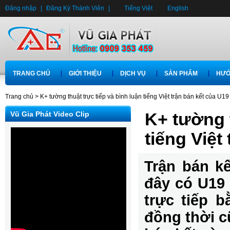
Đăng nhập
|
Đăng Ký Thành Viên
|
Tiếng Việt
English
|
|
|
|
TRANG CHỦ
GIỚI THIỆU
DỊCH VỤ
SẢN PHẨM
HƯỚ
Trang chủ
>
K+ tường thuật trực tiếp và bình luận tiếng Việt trận bán kết của U1
Vũ Gia Phát Video Clip
K+ tường t
tiếng Việt
Trận bán k
đây có U19 
trực tiếp b
đồng thời c