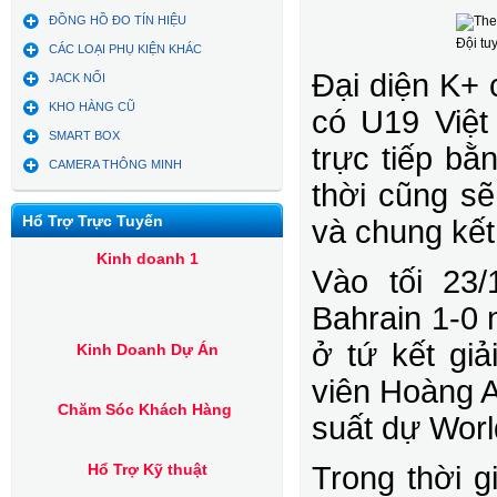
ĐỒNG HỒ ĐO TÍN HIỆU
Đội tu
CÁC LOẠI PHỤ KIỆN KHÁC
Đại diện K+ 
JACK NỐI
KHO HÀNG CŨ
có U19 Việt
SMART BOX
trực tiếp bằ
CAMERA THÔNG MINH
thời cũng sẽ
Hổ Trợ Trực Tuyến
và chung kết
Kinh doanh 1
Vào tối 23
Bahrain 1-0 
ở tứ kết gi
Kinh Doanh Dự Án
viên Hoàng A
Chăm Sóc Khách Hàng
suất dự Worl
Hổ Trợ Kỹ thuật
Trong thời g