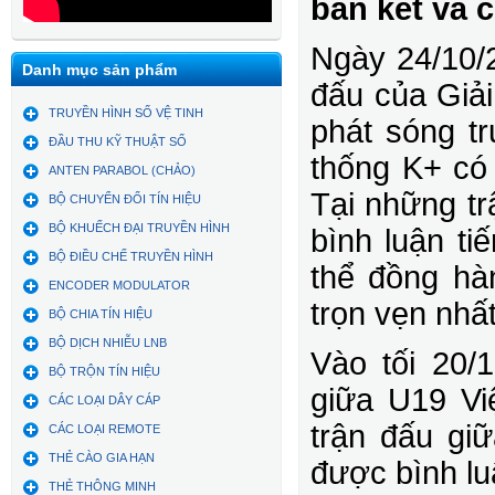
bán kết và c
Ngày 24/10/2
Danh mục sản phẩm
đấu của Giả
TRUYỀN HÌNH SỐ VỆ TINH
phát sóng tr
ĐẦU THU KỸ THUẬT SỐ
thống K+ có 
ANTEN PARABOL (CHẢO)
Tại những tr
BỘ CHUYỂN ĐỔI TÍN HIỆU
BỘ KHUẾCH ĐẠI TRUYỀN HÌNH
bình luận t
BỘ ĐIỀU CHẾ TRUYỀN HÌNH
thể đồng hà
ENCODER MODULATOR
trọn vẹn nhất
BỘ CHIA TÍN HIỆU
BỘ DỊCH NHIỄU LNB
Vào tối 20/1
BỘ TRỘN TÍN HIỆU
giữa U19 Việ
CÁC LOẠI DÂY CÁP
trận đấu gi
CÁC LOẠI REMOTE
THẺ CÀO GIA HẠN
được bình luậ
THẺ THÔNG MINH