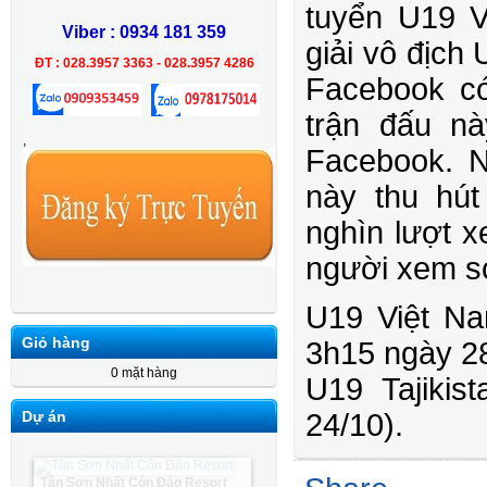
tuyển U19 V
Viber : 0934 181 359
giải vô địch
ĐT : 028.3957 3363 - 028.3957 4286
Facebook có 
trận đấu nà
,
Facebook. N
này thu hú
nghìn lượt x
người xem so
U19 Việt Na
Giỏ hàng
3h15 ngày 28
0 mặt hàng
U19 Tajikis
Dự án
24/10).
Tân Sơn Nhất Côn Đảo Resort