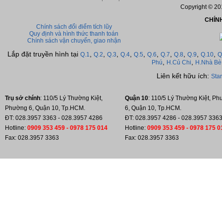
Copyright © 2
CHÍNH
Chính sách
đổi điểm tích lũy
Quy định và hình thức thanh toán
Chính sách vận chuyển, giao nhận
Lắp đặt truyền hình tại
,
,
,
,
,
,
,
,
,
,
Q.1
Q.2
Q.3
Q.4
Q.5
Q.6
Q.7
Q.8
Q.9
Q.10
Q
,
,
Phú
H.Củ Chi
H.Nhà Bè
Liên kết hữu ích:
Star
Trụ sở chính
: 110/5 Lý Thường Kiệt,
Quận 10
:
110/5 Lý Thường Kiệt, P
Phường 6, Quận 10, Tp.HCM.
6, Quận 10, Tp.HCM.
ĐT: 028.3957 3363 - 028.3957 4286
ĐT: 028.3957 4286 -
028.3957 336
Hotline:
0909 353 459 - 0978 175 014
Hotline:
0909 353 459 - 0978 175 0
Fax: 028.3957 3363
Fax: 028.3957 3363